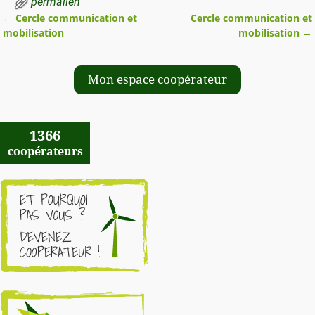
permalien
←
Cercle communication et
Cercle communication et
Navigation des articles
mobilisation
mobilisation
→
Mon espace coopérateur
1366
coopérateurs