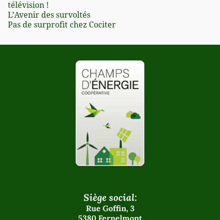
télévision !
L’Avenir des survoltés
Pas de surprofit chez Cociter
Siège social:
Rue Goffin, 3
5380 Fernelmont