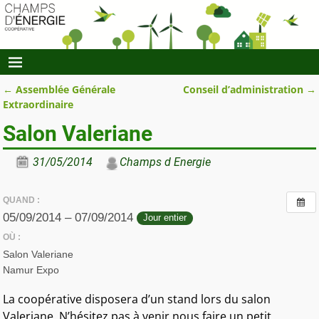
←
Assemblée Générale
Conseil d’administration
→
Navigation des articles
Extraordinaire
Salon Valeriane
31/05/2014
Champs d Energie
QUAND :
05/09/2014 – 07/09/2014
Jour entier
OÙ :
Salon Valeriane
Namur Expo
La coopérative disposera d’un stand lors du salon
Valeriane. N’hésitez pas à venir nous faire un petit