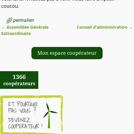
coucou.
permalien
←
Assemblée Générale
Conseil d’administration
→
Navigation des articles
Extraordinaire
Mon espace coopérateur
1366
coopérateurs