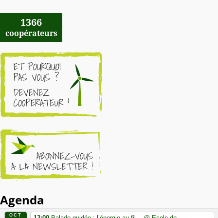
1366
coopérateurs
Agenda
OCT
13:00
Balade guidée : l’énergie au fil...
@ Ecole de