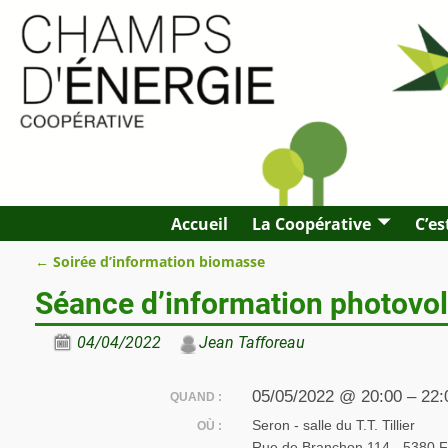
Accueil
La Coopérative
C’es
←
Soirée d’information biomasse
Navigation des articles
Séance d’information photovolt
04/04/2022
Jean Tafforeau
05/05/2022 @ 20:00 – 22:
QUAND :
Seron - salle du T.T. Tillier
OÙ :
Rue de Branchon 114 - 5380 Fo