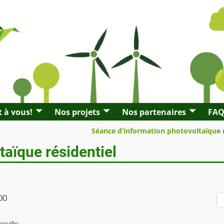
t à vous!
Nos projets
Nos partenaires
FA
Séance d’information photovoltaïque 
aïque résidentiel
00
rville