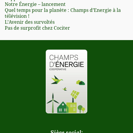
Notre Énergie – lancement
Quel temps pour la planète : Champs d’Energie à la
télévision !
L’Avenir des survoltés
Pas de surprofit chez Cociter
Siège social: