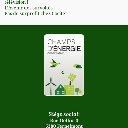
télévision !
L’Avenir des survoltés
Pas de surprofit chez Cociter
Siège social:
Rue Goffin, 3
5380 Fernelmont