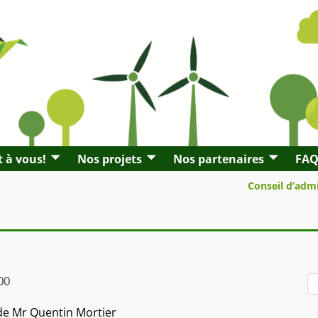
t à vous!
Nos projets
Nos partenaires
FA
Conseil d’adm
00
de Mr Quentin Mortier