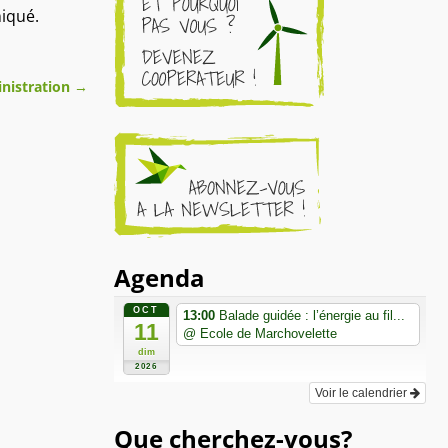
niqué.
inistration
→
Agenda
OCT
13:00
Balade guidée : l’énergie au fil...
11
@ Ecole de Marchovelette
dim
2026
Voir le calendrier
Que cherchez-vous?