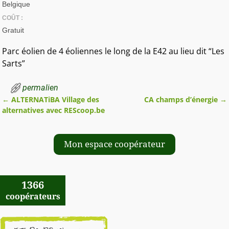
Belgique
COÛT :
Gratuit
Parc éolien de 4 éoliennes le long de la E42 au lieu dit “Les
Sarts”
permalien
←
ALTERNATiBA Village des
CA champs d’énergie
→
Navigation des articles
alternatives avec REScoop.be
Mon espace coopérateur
1366
coopérateurs