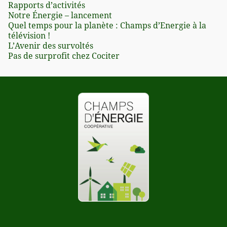
Rapports d’activités
Notre Énergie – lancement
Quel temps pour la planète : Champs d’Energie à la
télévision !
L’Avenir des survoltés
Pas de surprofit chez Cociter