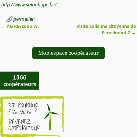
http://www.salonhope.be/
permalien
←
AG REScoop W.
Visite Éolienne citoyenne de
Navigation des articles
Fernelmont 2
→
Mon espace coopérateur
1366
coopérateurs