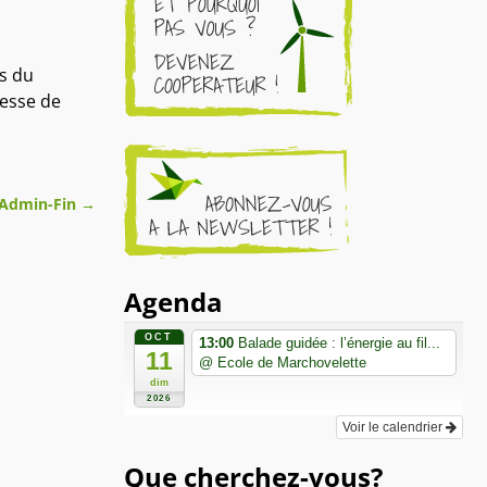
ts du
cesse de
 Admin-Fin
→
Agenda
OCT
13:00
Balade guidée : l’énergie au fil...
11
@ Ecole de Marchovelette
dim
2026
Voir le calendrier
Que cherchez-vous?