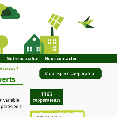
Q
Notre actualité
Nous contacter
 désastre ?
→
Mon espace coopérateur
verts
1366
l variable
coopérateurs
participe à