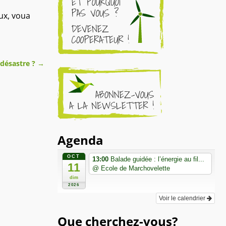
ux, voua
 désastre ?
→
Agenda
OCT
13:00
Balade guidée : l’énergie au fil...
11
@ Ecole de Marchovelette
dim
2026
Voir le calendrier
Que cherchez-vous?