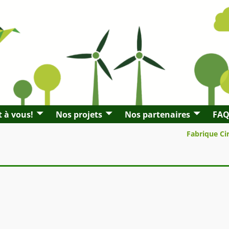
t à vous!
Nos projets
Nos partenaires
FA
Fabrique Ci