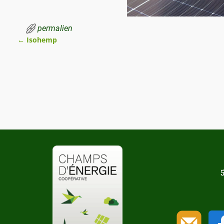
permalien
←
Isohemp
Navigation des articles