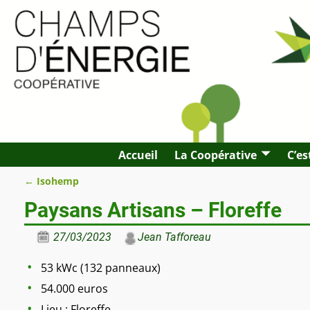
Accueil
La Coopérative
C’es
←
Isohemp
Navigation des articles
Paysans Artisans – Floreffe
27/03/2023
Jean Tafforeau
53 kWc (132 panneaux)
54.000 euros
Lieu : Floreffe