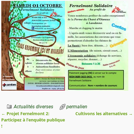
Actualités diverses
permalien
←
Projet Fernelmont 2:
Cultivons les alternatives
→
Navigation des articles
Participez à l’enquête publique
!