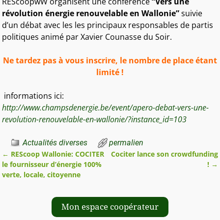
REScoopwW organisent une conférence
“Vers une
révolution énergie renouvelable en Wallonie”
suivie
d’un débat avec les les principaux responsables de partis
politiques animé par Xavier Counasse du Soir.
Ne tardez pas à vous inscrire, le nombre de place étant
limité !
informations ici:
http://www.champsdenergie.be/event/apero-debat-vers-une-
revolution-renouvelable-en-wallonie/?instance_id=103
Actualités diverses
permalien
←
REScoop Wallonie: COCITER
Cociter lance son crowdfunding
Navigation des articles
le fournisseur d’énergie 100%
!
→
verte, locale, citoyenne
Mon espace coopérateur