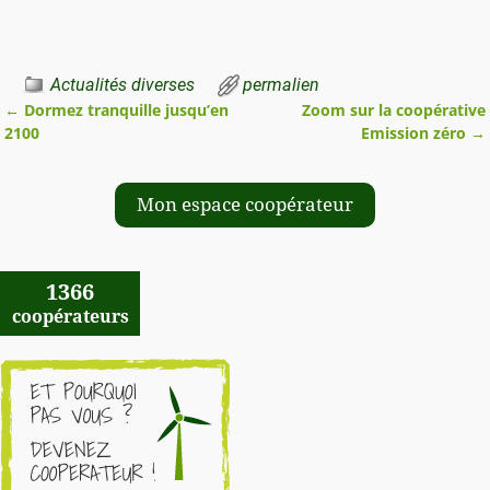
Actualités diverses
permalien
←
Dormez tranquille jusqu’en
Zoom sur la coopérative
Navigation des articles
2100
Emission zéro
→
Mon espace coopérateur
1366
coopérateurs