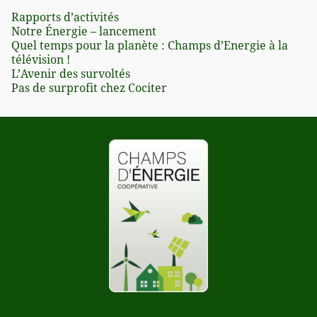
Rapports d’activités
Notre Énergie – lancement
Quel temps pour la planète : Champs d’Energie à la
télévision !
L’Avenir des survoltés
Pas de surprofit chez Cociter