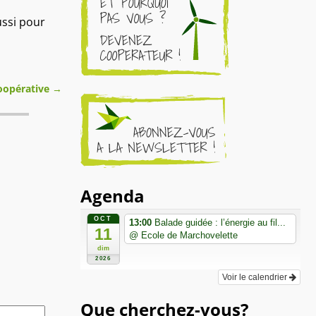
ussi pour
coopérative
→
Agenda
OCT
13:00
Balade guidée : l’énergie au fil...
11
@ Ecole de Marchovelette
dim
2026
Voir le calendrier
Que cherchez-vous?