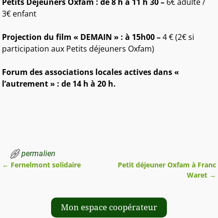
Petits Déjeuners Oxfam : de 8 h à 11 h 30 –
6€ adulte /
3€ enfant
Projection du film « DEMAIN » : à 15h00 –
4 € (2€ si
participation aux Petits déjeuners Oxfam)
Forum des associations locales actives dans «
l’autrement » : de 14 h à 20 h.
permalien
←
Fernelmont solidaire
Petit déjeuner Oxfam à Franc
Navigation des articles
Waret
→
Mon espace coopérateur