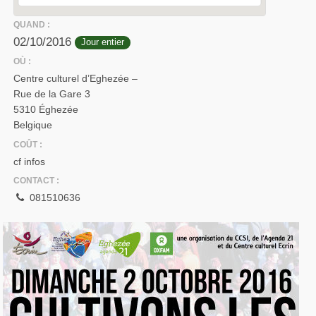
QUAND :
02/10/2016
Jour entier
OÙ :
Centre culturel d’Eghezée –
Rue de la Gare 3
5310 Éghezée
Belgique
COÛT :
cf infos
CONTACT :
081510636